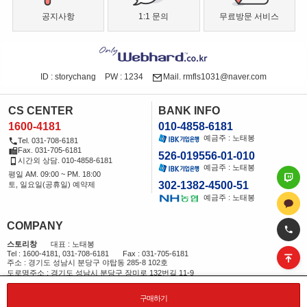
공지사항
1:1 문의
무료방문 서비스
ID : storychang
PW : 1234
Mail. rmfls1031@naver.com
CS CENTER
BANK INFO
1600-4181
010-4858-6181
예금주 : 노태봉
Tel. 031-708-6181
Fax. 031-705-6181
526-019556-01-010
시간외 상담. 010-4858-6181
예금주 : 노태봉
평일 AM. 09:00 ~ PM. 18:00
302-1382-4500-51
토, 일요일(공휴일) 예약제
예금주 : 노태봉
COMPANY
스토리창
대표 : 노태봉
Tel : 1600-4181, 031-708-6181
Fax : 031-705-6181
주소 : 경기도 성남시 분당구 야탑동 285-8 102호
도로명주소 : 경기도 성남시 분당구 장미로 132번길 11-9
사업자등록번호 : 121-10-36594
통신판매신고번호 : 제2011-경기성남-0486호
구매하기