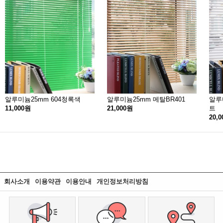
알루미늄25mm 604청록색
알루미늄25mm 메탈BR401
알루
11,000원
21,000원
트
20,
회사소개
이용약관
이용안내
개인정보처리방침