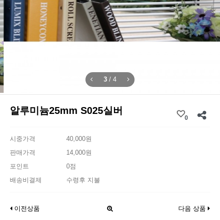
3
/
4
알루미늄25mm S025실버
0
시중가격
40,000원
판매가격
14,000원
포인트
0점
배송비결제
수령후 지불
이전상품
다음 상품