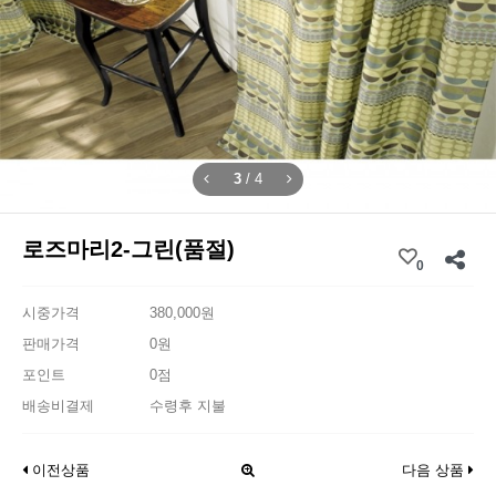
3
/
4
로즈마리2-그린(품절)
0
시중가격
380,000원
판매가격
0원
포인트
0점
배송비결제
수령후 지불
이전상품
다음 상품