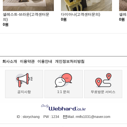
셀레스트-브라운(고객센터문
다이아나(고객센터문의)
셀레
의)
0원
0원
0원
회사소개
이용약관
이용안내
개인정보처리방침
공지사항
1:1 문의
무료방문 서비스
ID : storychang
PW : 1234
Mail. rmfls1031@naver.com