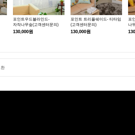
포인트우드블라인드-
포인트 트리플쉐이드- 티타임
포인
자작나무숲(고객센터문의)
(고객센터문의)
나
130,000원
130,000원
13
교환