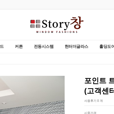
드
커튼
전동시스템
헌터더글라스
홀딩도어
포인트 
(고객센
사용후기 0 개
시중가격