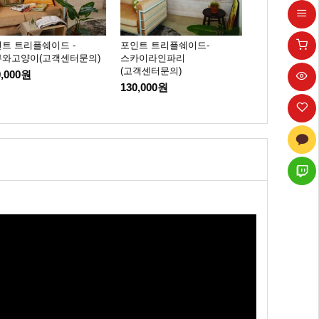
트 트리플쉐이드 -
포인트 트리플쉐이드-
포인트 우드블
무와고양이(고객센터문의)
스카이라인파리
130,000원
(고객센터문의)
0,000원
130,000원