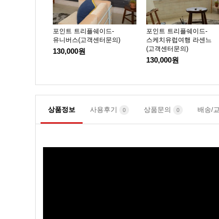
쉐이드-
포인트 트리플쉐이드-
포인트 트리플쉐이드-
유니버스(고객센터문의)
스케치유럽여행 라센느
(고객센터문의)
130,000원
130,000원
상품정보
사용후기
상품문의
배송/
0
0