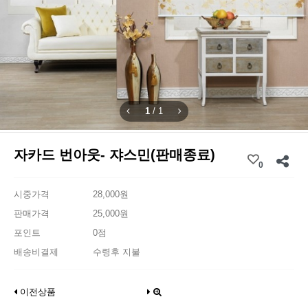
1
/
1
자카드 번아웃- 쟈스민(판매종료)
0
시중가격
28,000원
판매가격
25,000원
포인트
0점
배송비결제
수령후 지불
이전상품