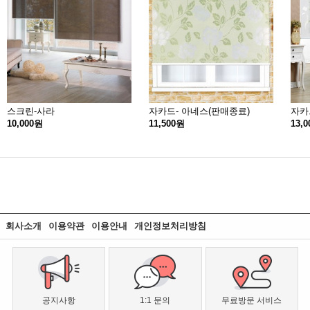
스크린-사라
자카드- 아네스(판매종료)
자카
10,000원
11,500원
13,
회사소개
이용약관
이용안내
개인정보처리방침
공지사항
1:1 문의
무료방문 서비스