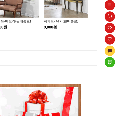
드-메모리(판매종료)
자카드- 유카(판매종료)
스트라이프-갤럭
500원
9,000원
9,000원