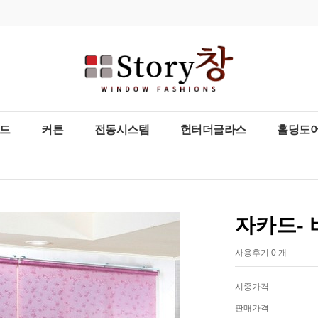
드
커튼
전동시스템
헌터더글라스
홀딩도어
자카드-
사용후기 0 개
시중가격
판매가격