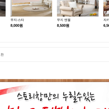
무지-스타
무지 엔젤
자카
8,000원
8,500원
6,
교환