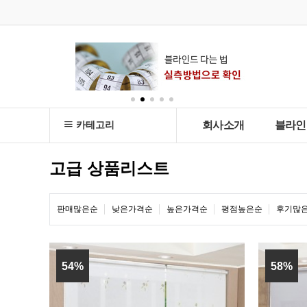
카테고리
회사소개
블라인
고급 상품리스트
판매많은순
낮은가격순
높은가격순
평점높은순
후기많
54%
58%