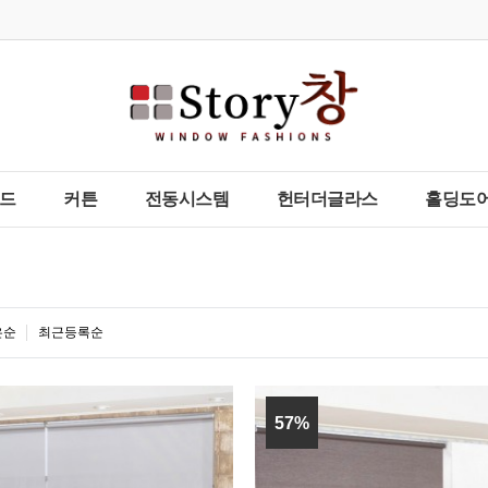
드
커튼
전동시스템
헌터더글라스
홀딩도어
은순
최근등록순
57%