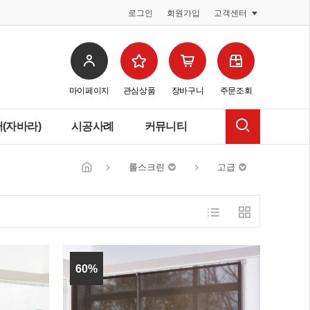
로그인
회원가입
고객센터
마이페이지
관심상품
장바구니
주문조회
(자바라)
시공사례
커뮤니티
롤스크린
고급
60%